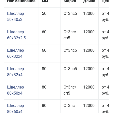
Наименование
мм
Марка
Длина
Цена 
Швеллер
50
Ст3пс5
12000
от 41
50x40x3
руб.
Швеллер
60
Ст3пс/
12000
от 40
60x32x2.5
сп5
руб.
Швеллер
60
Ст3пс5
12000
от 41
60x32x4
руб.
Швеллер
80
Ст3пс5
12000
от 40
80x32x4
руб.
Швеллер
80
Ст3пс/
12000
от 40
80x50x4
сп5
руб.
Швеллер
80
Ст3пс
12000
от 41
80x60x4
руб.