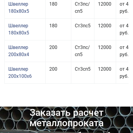
Швеллер
180
Ст3пс/
12000
от 45
180x80x5
сп5
руб.
Швеллер
180
Ст3пс5
12000
от 44
180x80x5
руб.
Швеллер
200
Ст3пс/
12000
от 44
200x80x4
сп5
руб.
Швеллер
200
Ст3сп5
12000
от 47
200x100x6
руб.
Заказать расчет
металлопроката