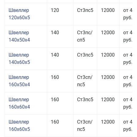
Швеллер
120
Ст3пс5
12000
от 43
120x60x5
руб.
Швеллер
140
Ст3пс/
12000
от 49
140x50x4
сп5
руб.
Швеллер
140
Ст3пс5
12000
от 44
140x60x5
руб.
Швеллер
160
Ст3сп/
12000
от 41
160x50x4
пс5
руб.
Швеллер
160
Ст3пс5
12000
от 42
160x60x4
руб.
Швеллер
160
Ст3сп/
12000
от 42
160x60x5
пс5
руб.