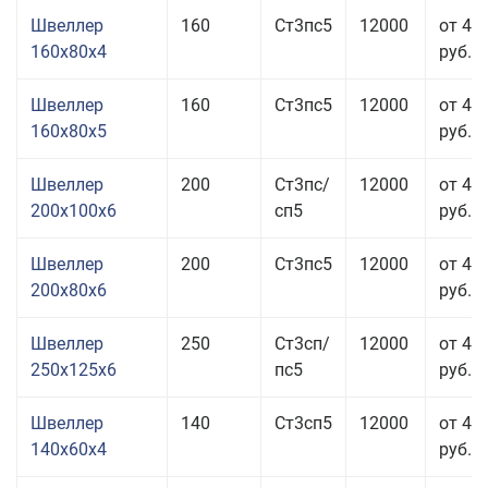
Швеллер
160
Ст3пс5
12000
от 43
160x80x4
руб.
Швеллер
160
Ст3пс5
12000
от 41
160x80x5
руб.
Швеллер
200
Ст3пс/
12000
от 47
200x100x6
сп5
руб.
Швеллер
200
Ст3пс5
12000
от 43
200x80x6
руб.
Швеллер
250
Ст3сп/
12000
от 43
250x125x6
пс5
руб.
Швеллер
140
Ст3сп5
12000
от 46
140x60x4
руб.