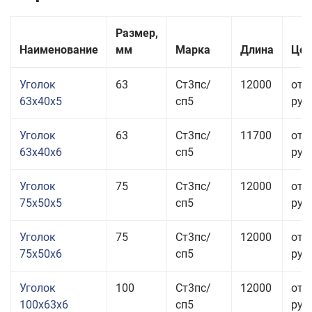
Размер,
Наименование
мм
Марка
Длина
Цен
Уголок
63
Ст3пс/
12000
от 
63x40x5
сп5
руб.
Уголок
63
Ст3пс/
11700
от 
63x40x6
сп5
руб.
Уголок
75
Ст3пс/
12000
от 
75x50x5
сп5
руб.
Уголок
75
Ст3пс/
12000
от 
75x50x6
сп5
руб.
Уголок
100
Ст3пс/
12000
от 
100x63x6
сп5
руб.