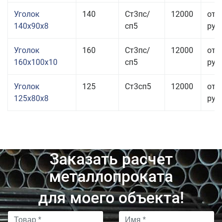
Уголок
140
Ст3пс/
12000
от 
140x90x8
сп5
руб.
Уголок
160
Ст3пс/
12000
от 
160x100x10
сп5
руб.
Уголок
125
Ст3сп5
12000
от 
125x80x8
руб.
Заказать расчет
металлопроката
для моего объекта!